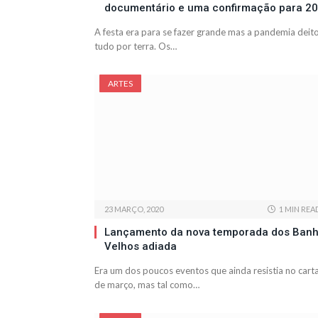
documentário e uma confirmação para 2
A festa era para se fazer grande mas a pandemia deit
tudo por terra. Os…
ARTES
23 MARÇO, 2020
1 MIN REA
Lançamento da nova temporada dos Ban
Velhos adiada
Era um dos poucos eventos que ainda resistia no cart
de março, mas tal como…