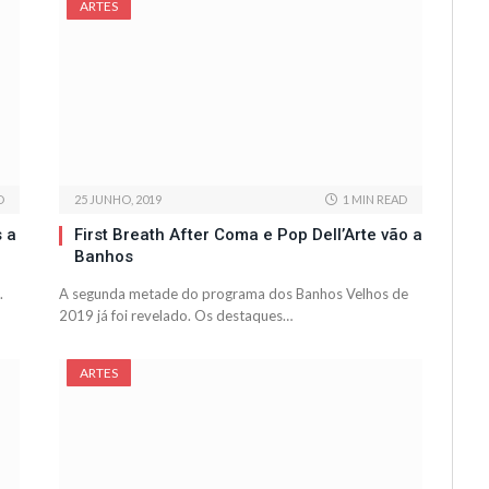
ARTES
D
25 JUNHO, 2019
1 MIN READ
 a
First Breath After Coma e Pop Dell’Arte vão a
Banhos
.
A segunda metade do programa dos Banhos Velhos de
2019 já foi revelado. Os destaques…
ARTES