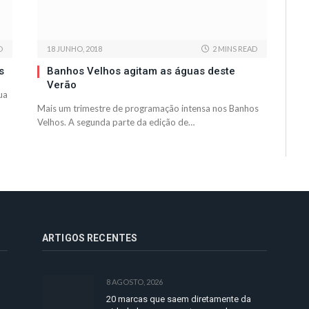
D
18 JUNHO, 2018
2 MINS READ
s
Banhos Velhos agitam as águas deste
Verão
ua
Mais um trimestre de programação intensa nos Banhos
Velhos. A segunda parte da edição de…
ARTIGOS RECENTES
8 AGOSTO, 2026
20 marcas que saem diretamente da