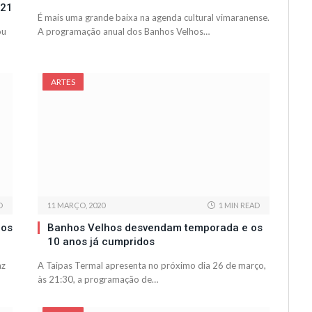
021
É mais uma grande baixa na agenda cultural vimaranense.
ou
A programação anual dos Banhos Velhos…
ARTES
D
11 MARÇO, 2020
1 MIN READ
hos
Banhos Velhos desvendam temporada e os
10 anos já cumpridos
az
A Taipas Termal apresenta no próximo dia 26 de março,
às 21:30, a programação de…