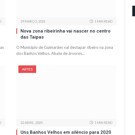
D
29 MARÇO, 2021
1 MIN READ
Nova zona ribeirinha vai nascer no centro
das Taipas
 as
O Município de Guimarães vai destapar ribeiro na zona
dos Banhos Velhos. Abate de árvores…
ARTES
D
22 ABRIL, 2020
1 MIN READ
Uns Banhos Velhos em silêncio para 2020