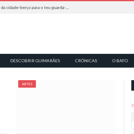
20 marcas que saem diretamente da cidade-berço para o teu guarda-roupa
DESCOBRIR GUIMARÃES
CRÓNICAS
O BAFO
ARTES