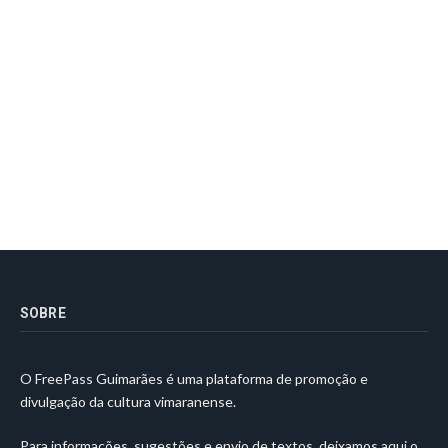
SOBRE
O FreePass Guimarães é uma plataforma de promoção e
divulgação da cultura vimaranense.
Para informações, sugestões e envio de textos, deixamos aqui o