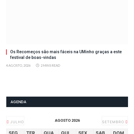
Os Recomeços são mais fáceis na UMinho graças a este
festival de boas-vindas
4 AGOSTO, 2026
2 MINS READ
AGENDA
AGOSTO 2026
JULHO
SETEMBRO
SEG
TER
QUA
QUI
SEX
SAB
DOM