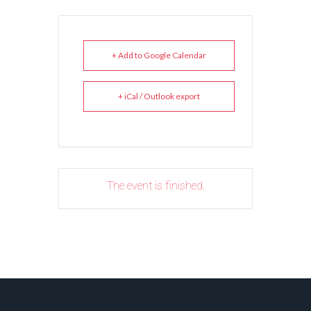
+ Add to Google Calendar
+ iCal / Outlook export
The event is finished.