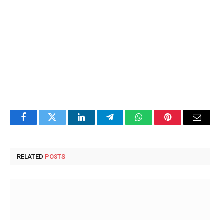
Facebook
Twitter
LinkedIn
Telegram
WhatsApp
Pinterest
Email
RELATED
POSTS