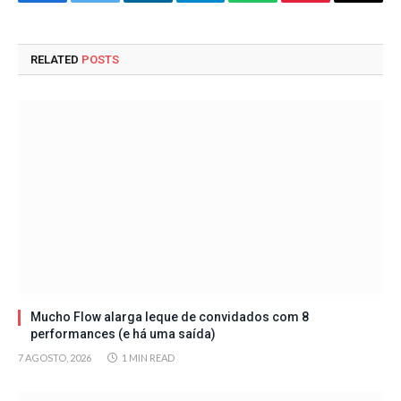
Facebook
Twitter
LinkedIn
Telegram
WhatsApp
Pinterest
Email
RELATED
POSTS
Mucho Flow alarga leque de convidados com 8
performances (e há uma saída)
7 AGOSTO, 2026
1 MIN READ