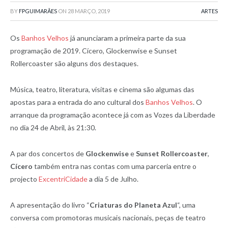
BY
FPGUIMARÃES
ON
28 MARÇO, 2019
ARTES
Os
Banhos Velhos
já anunciaram a primeira parte da sua
programação de 2019. Cícero, Glockenwise e Sunset
Rollercoaster são alguns dos destaques.
Música, teatro, literatura, visitas e cinema são algumas das
apostas para a entrada do ano cultural dos
Banhos Velhos
. O
arranque da programação acontece já com as Vozes da Liberdade
no dia 24 de Abril, às 21:30.
A par dos concertos de
Glockenwise
e
Sunset Rollercoaster
,
Cícero
também entra nas contas com uma parceria entre o
projecto
ExcentriCidade
a dia 5 de Julho.
A apresentação do livro “
Criaturas do Planeta Azul
“, uma
conversa com promotoras musicais nacionais, peças de teatro