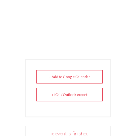
+ Add to Google Calendar
+ iCal / Outlook export
The event is finished.