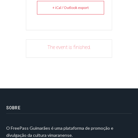
+ iCal / Outlook export
The event is finished.
SOBRE
O FreePass Guimarães é uma plataforma de promoção e
divulgação da cultura vimaranense.