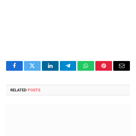
Facebook
Twitter
LinkedIn
Telegram
WhatsApp
Pinterest
Email
RELATED
POSTS