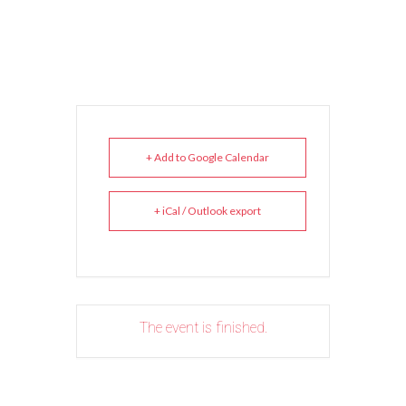
+ Add to Google Calendar
+ iCal / Outlook export
The event is finished.