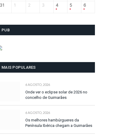
31
1
2
3
4
5
6
PUB
MAIS POPULARES
6 AGOSTO, 2026
Onde ver o eclipse solar de 2026 no
concelho de Guimarães
6 AGOSTO, 2026
Os melhores hambúrgueres da
Península Ibérica chegam a Guimarães