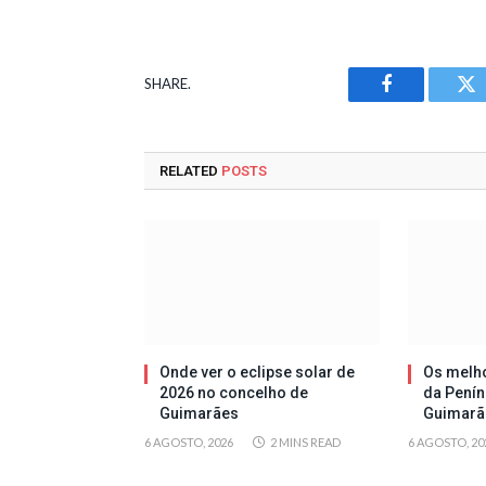
SHARE.
Facebook
Tw
RELATED
POSTS
Onde ver o eclipse solar de
Os melh
2026 no concelho de
da Penín
Guimarães
Guimarã
6 AGOSTO, 2026
2 MINS READ
6 AGOSTO, 20