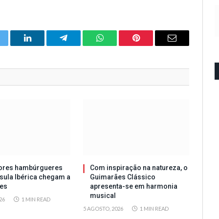
itter
LinkedIn
Telegram
WhatsApp
Pinterest
Email
ores hambúrgueres
Com inspiração na natureza, o
sula Ibérica chegam a
Guimarães Clássico
es
apresenta-se em harmonia
musical
26
1 MIN READ
5 AGOSTO, 2026
1 MIN READ