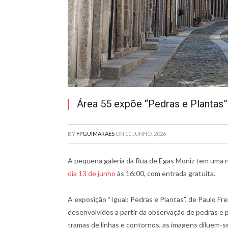
Área 55 expõe “Pedras e Plantas” 
BY
FPGUIMARÃES
ON
11 JUNHO, 2026
A pequena galeria da Rua de Egas Moniz tem uma 
dia 13 de junho
às 16:00, com entrada gratuita.
A exposição “Igual: Pedras e Plantas”, de Paulo F
desenvolvidos a partir da observação de pedras e 
tramas de linhas e contornos, as imagens diluem-s