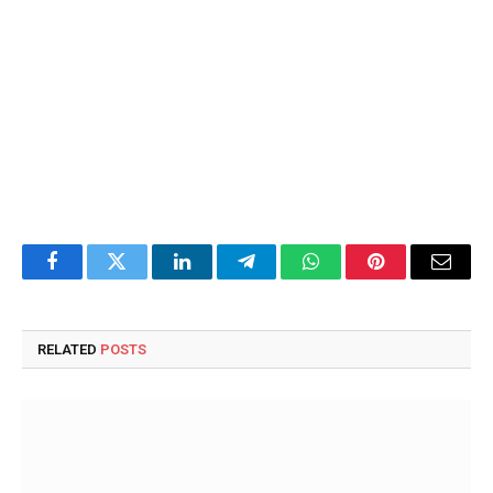
Facebook
Twitter
LinkedIn
Telegram
WhatsApp
Pinterest
Email
RELATED
POSTS