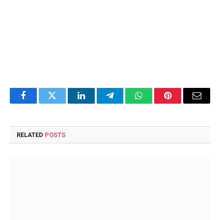
Facebook
Twitter
LinkedIn
Telegram
WhatsApp
Pinterest
Email
RELATED
POSTS