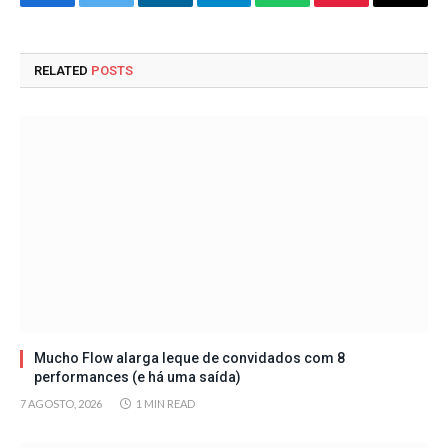
Facebook
Twitter
LinkedIn
Telegram
WhatsApp
Pinterest
Email
RELATED
POSTS
Mucho Flow alarga leque de convidados com 8
performances (e há uma saída)
7 AGOSTO, 2026
1 MIN READ