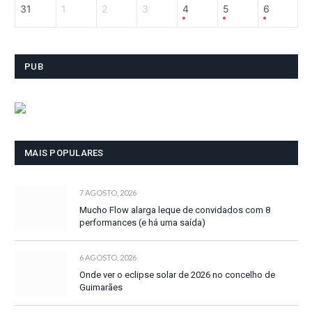
31
1
2
3
4
5
6
PUB
MAIS POPULARES
7 AGOSTO, 2026
Mucho Flow alarga leque de convidados com 8
performances (e há uma saída)
6 AGOSTO, 2026
Onde ver o eclipse solar de 2026 no concelho de
Guimarães