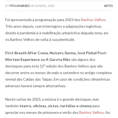
BY
FPGUIMARÃES
ON
16 ABRIL, 2023
ARTES
Foi apresentada a programação para 2023 dos
Banhos Velhos
.
Três anos depois, com interregnos e adaptações logísticas,
devido à pandemia e à reabilitação urbanística daquela zona, eis
os Banhos Velhos de volta à sua plenitude.
First Breath After Coma, Noiserv, Surma, José Pinhal Post-
Mortem Experience ou A Garota Não
são alguns dos
destaques para esta 12ª edição dos Banhos Velhos que vão
decorrer entre os meses de maio e setembro no antigo complexo
termal das Caldas das Taipas. Em caso de condições climatéricas
adversas haverá sempre alternativas.
Neste cartaz de 2023, a música é o grande destaque, mas
também
teatro, oficinas, vistas, tertúlias e cinema
para
apreciar nos meses de primavera e verão dos
Banhos Velhos
. Ao