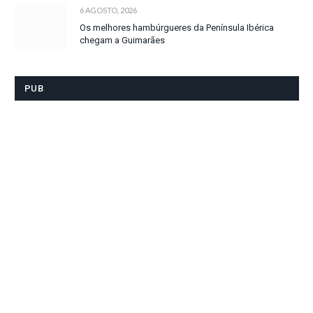
6 AGOSTO, 2026
Os melhores hambúrgueres da Península Ibérica
chegam a Guimarães
PUB