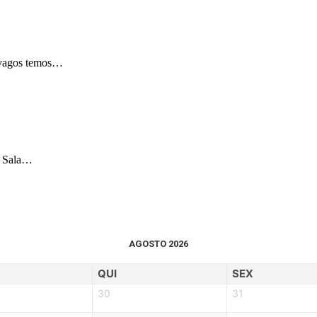
tívagos temos…
 a Sala…
AGOSTO 2026
QUI
SEX
30
31