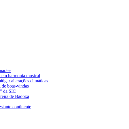
marães
e em harmonia musical
tigar alterações climáticas
l de boas-vindas
a” da SIC
rreira de Badoxa
stante continente