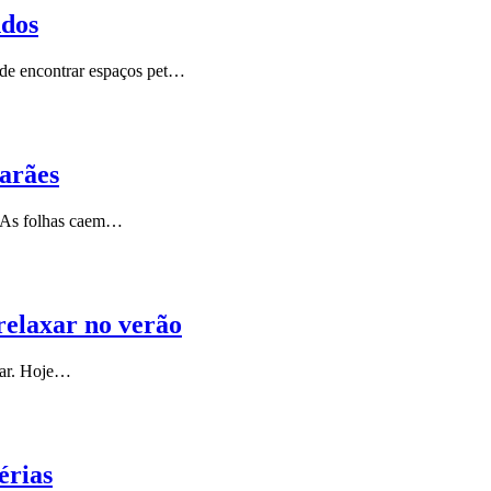
ndos
ode encontrar espaços pet…
marães
. As folhas caem…
relaxar no verão
udar. Hoje…
érias