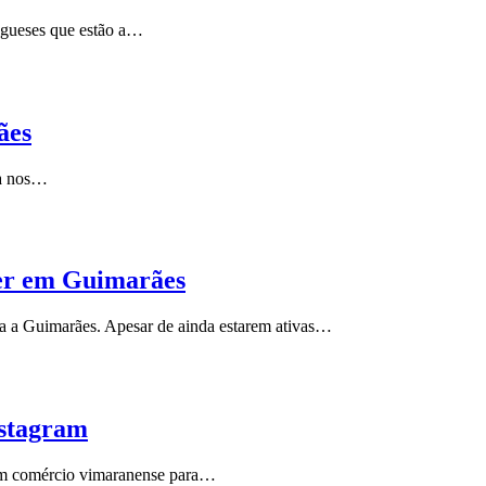
tugueses que estão a…
ães
ja nos…
der em Guimarães
a a Guimarães. Apesar de ainda estarem ativas…
nstagram
gum comércio vimaranense para…