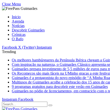
Close Menu
Inicio
Agenda
Notícias
Descobrir Guimarães
Crónicas
O Bafo
Facebook
X (Twitter)
Instagram
Trending
Os melhores hambúrgueres da Península Ibérica chegam a Gui
Com inspiração na natureza, o Guimarães Clássico apresenta-s
Guimarães prepara investimento de 5,5 milhões de euros para mi
Os Recomeços são mais fáceis na UMinho graças a este festiva
Guimarães é a protagonista do novo episódio de “A Minha Ru
Multiusos de Guimarães acolhe a celebração dos 15 anos de ca
9 programas gratuitos para descobrir este verão em Guimarães
Guimarães no pódio de licenciamentos, em contraciclo com o re
Instagram
Facebook