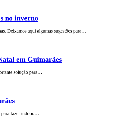
s no inverno
has. Deixamos aqui algumas sugestões para…
 Natal em Guimarães
ortante solução para…
arães
 para fazer indoor.…