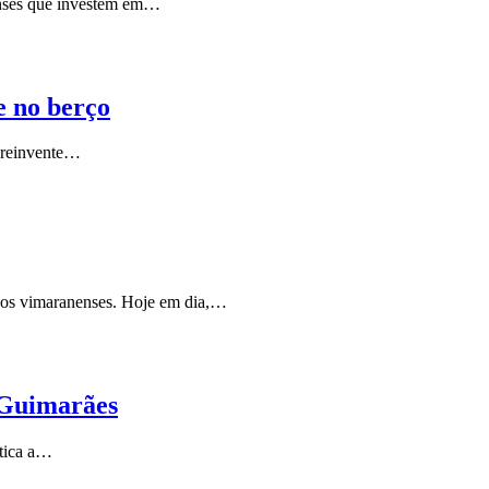
enses que investem em…
e no berço
m reinvente…
 dos vimaranenses. Hoje em dia,…
 Guimarães
ática a…