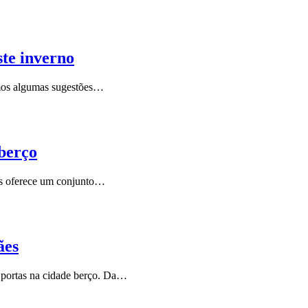
ste inverno
emos algumas sugestões…
 berço
es oferece um conjunto…
ães
 portas na cidade berço. Da…