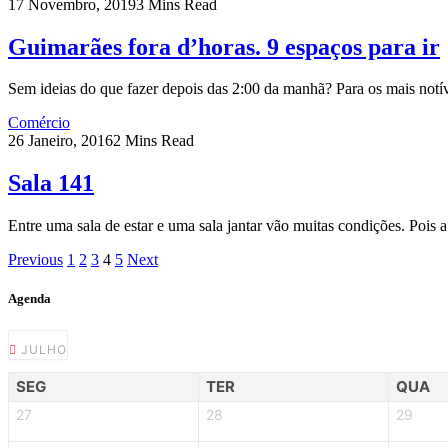
17 Novembro, 2019
3 Mins Read
Guimarães fora d’horas. 9 espaços para ir
Sem ideias do que fazer depois das 2:00 da manhã? Para os mais no
Comércio
26 Janeiro, 2016
2 Mins Read
Sala 141
Entre uma sala de estar e uma sala jantar vão muitas condições. Pois
Previous
1
2
3
4
5
Next
Agenda
JULHO
SEG
TER
QUA
27
28
29