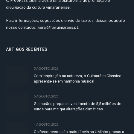
O FreePass Guimarães é uma plataforma de promoção e
divulgação da cultura vimaranense.
Para informações, sugestões e envio de textos, deixamos aqui o
nosso contacto:
geral@fpguimaraes.pt
.
ARTIGOS RECENTES
5 AGOSTO, 2026
Com inspiração na natureza, o Guimarães Clássico
apresenta-se em harmonia musical
5 AGOSTO, 2026
Guimarães prepara investimento de 5,5 milhões de
euros para mitigar alterações climáticas
4 AGOSTO, 2026
Os Recomeços são mais fáceis na UMinho graças a