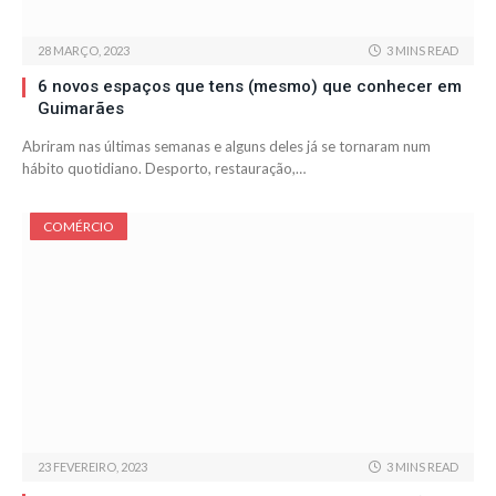
28 MARÇO, 2023
3 MINS READ
6 novos espaços que tens (mesmo) que conhecer em
Guimarães
Abriram nas últimas semanas e alguns deles já se tornaram num
hábito quotidiano. Desporto, restauração,…
COMÉRCIO
23 FEVEREIRO, 2023
3 MINS READ