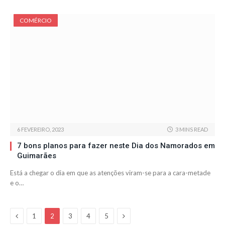
COMÉRCIO
6 FEVEREIRO, 2023
3 MINS READ
7 bons planos para fazer neste Dia dos Namorados em
Guimarães
Está a chegar o dia em que as atenções viram-se para a cara-metade
e o…
Previous
Next
1
2
3
4
5