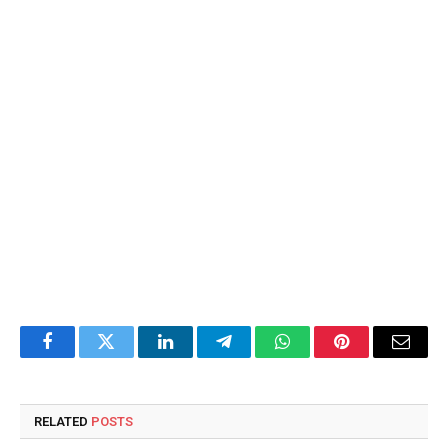
Facebook
Twitter
LinkedIn
Telegram
WhatsApp
Pinterest
Email
RELATED
POSTS