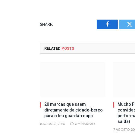
SHARE.
Facebook
Tw
RELATED
POSTS
20 marcas que saem
Mucho Fl
diretamente da cidade-berço
convida
para o teu guarda-roupa
perform
saída)
8 AGOSTO, 2026
6 MINS READ
7 AGOSTO, 20