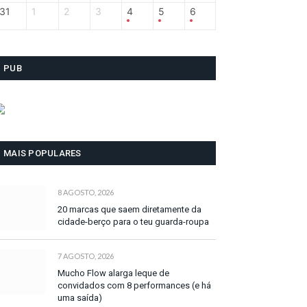
31
1
2
3
4
5
6
PUB
MAIS POPULARES
8 AGOSTO, 2026
20 marcas que saem diretamente da
cidade-berço para o teu guarda-roupa
7 AGOSTO, 2026
Mucho Flow alarga leque de
convidados com 8 performances (e há
uma saída)