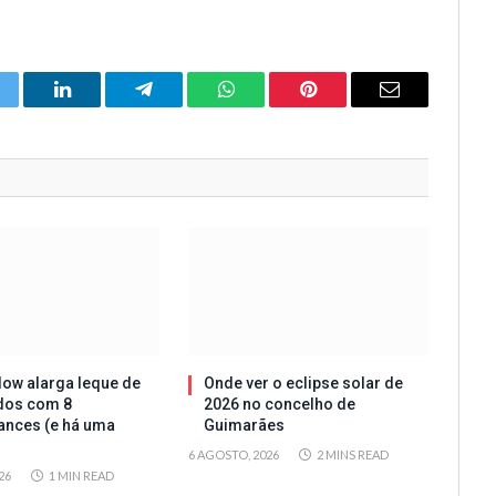
itter
LinkedIn
Telegram
WhatsApp
Pinterest
Email
ow alarga leque de
Onde ver o eclipse solar de
dos com 8
2026 no concelho de
ances (e há uma
Guimarães
6 AGOSTO, 2026
2 MINS READ
26
1 MIN READ