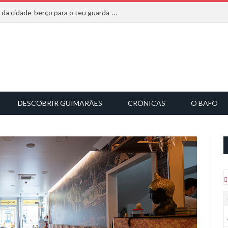
20 marcas que saem diretamente da cidade-berço para o teu guarda-roupa
DESCOBRIR GUIMARÃES
CRÓNICAS
O BAFO