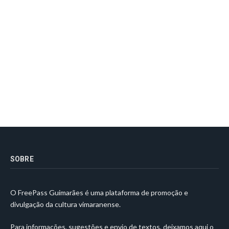
SOBRE
O FreePass Guimarães é uma plataforma de promoção e
divulgação da cultura vimaranense.
Para informações, sugestões e envio de textos, deixamos aqui o