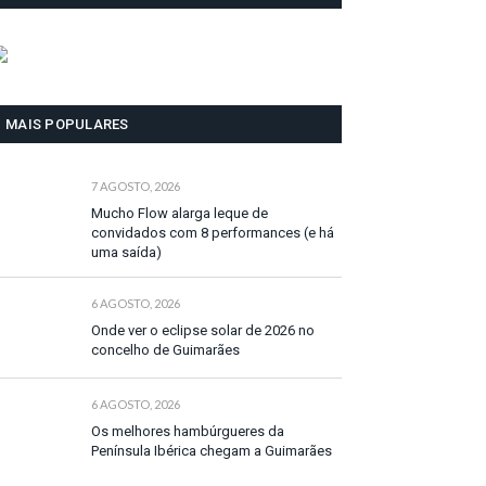
MAIS POPULARES
7 AGOSTO, 2026
Mucho Flow alarga leque de
convidados com 8 performances (e há
uma saída)
6 AGOSTO, 2026
Onde ver o eclipse solar de 2026 no
concelho de Guimarães
6 AGOSTO, 2026
Os melhores hambúrgueres da
Península Ibérica chegam a Guimarães