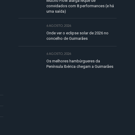
Mucho Flow alarga leque de
convidados com 8 performances (e há
uma saída)
6 AGOSTO, 2026
Onde ver o eclipse solar de 2026 no
concelho de Guimarães
6 AGOSTO, 2026
Os melhores hambúrgueres da
Península Ibérica chegam a Guimarães