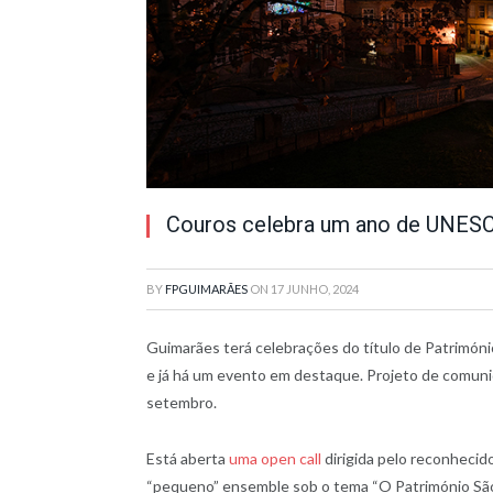
Couros celebra um ano de UNESCO
BY
FPGUIMARÃES
ON
17 JUNHO, 2024
Guimarães terá celebrações do título de Patrimó
e já há um evento em destaque. Projeto de comunid
setembro.
Está aberta
uma open call
dirigida pelo reconhecid
“pequeno” ensemble sob o tema “O Património São 