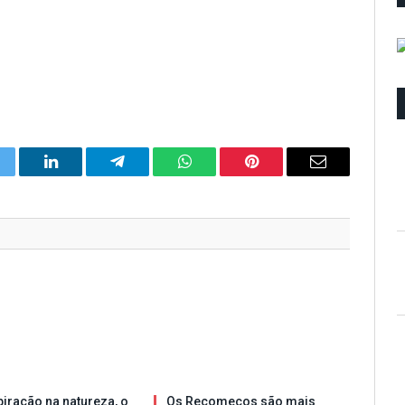
itter
LinkedIn
Telegram
WhatsApp
Pinterest
Email
iração na natureza, o
Os Recomeços são mais