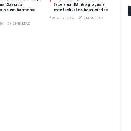
es Clássico
fáceis na UMinho graças a
ta-se em harmonia
este festival de boas-vindas
4 AGOSTO, 2026
2 MINS READ
26
1 MIN READ