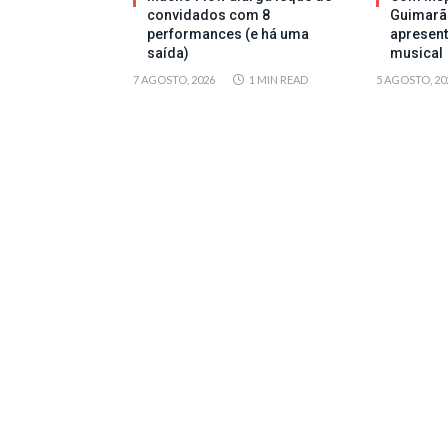
convidados com 8
Guimarã
performances (e há uma
apresen
saída)
musical
7 AGOSTO, 2026
1 MIN READ
5 AGOSTO, 20