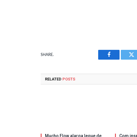
SHARE.
Facebook
Tw
RELATED
POSTS
Mucho Flow alarga leque de
Com insp