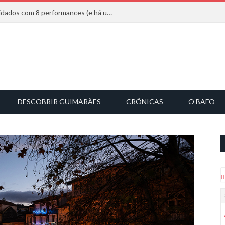
Mucho Flow alarga leque de convidados com 8 performances (e há uma saída)
DESCOBRIR GUIMARÃES
CRÓNICAS
O BAFO