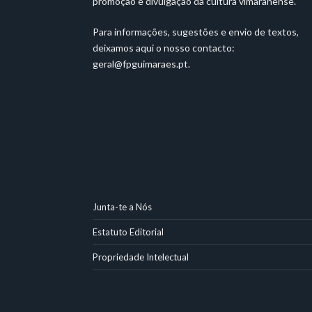
promoção e divulgação da cultura vimaranense.
Para informações, sugestões e envio de textos,
deixamos aqui o nosso contacto:
geral@fpguimaraes.pt
.
Junta-te a Nós
Estatuto Editorial
Propriedade Intelectual