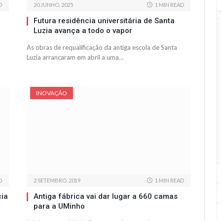
D
20 JUNHO, 2025
1 MIN READ
Futura residência universitária de Santa
Luzia avança a todo o vapor
As obras de requalificação da antiga escola de Santa
Luzia arrancaram em abril a uma…
INOVAÇÃO
D
2 SETEMBRO, 2019
1 MIN READ
cia
Antiga fábrica vai dar lugar a 660 camas
para a UMinho