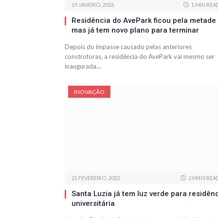
19 JANEIRO, 2026
1 MIN REA
Residência do AvePark ficou pela metade
mas já tem novo plano para terminar
Depois do impasse causado pelas anteriores
construtoras, a residência do AvePark vai mesmo ser
inaugurada…
INOVAÇÃO
21 FEVEREIRO, 2022
2 MINS REA
Santa Luzia já tem luz verde para residên
universitária