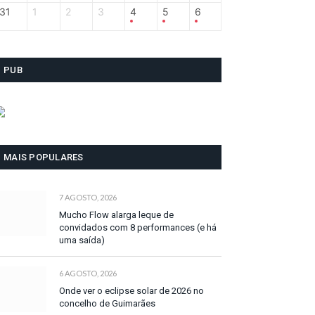
31
1
2
3
4
5
6
PUB
MAIS POPULARES
7 AGOSTO, 2026
Mucho Flow alarga leque de
convidados com 8 performances (e há
uma saída)
6 AGOSTO, 2026
Onde ver o eclipse solar de 2026 no
concelho de Guimarães