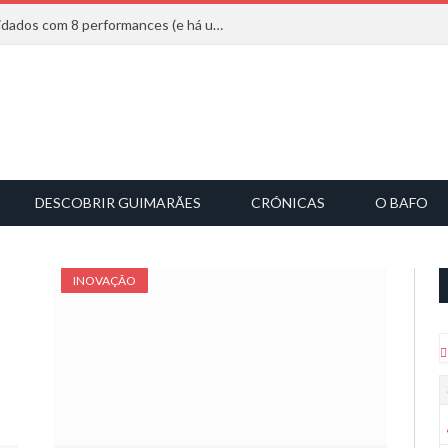
Mucho Flow alarga leque de convidados com 8 performances (e há uma saída)
DESCOBRIR GUIMARÃES
CRÓNICAS
O BAFO
INOVAÇÃO