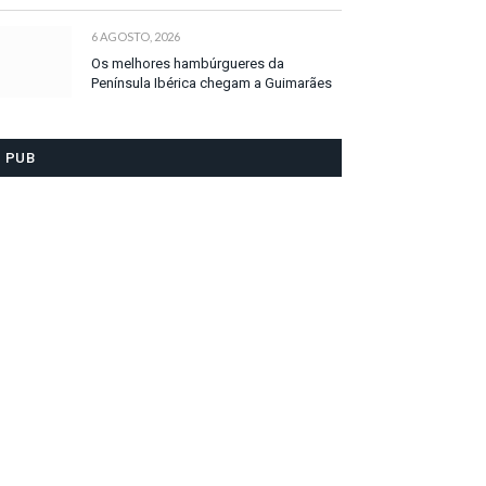
6 AGOSTO, 2026
Os melhores hambúrgueres da
Península Ibérica chegam a Guimarães
PUB