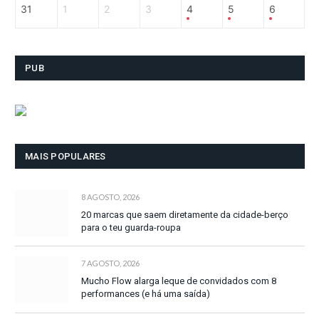
31
1
2
3
4
5
6
PUB
MAIS POPULARES
8 AGOSTO, 2026
20 marcas que saem diretamente da cidade-berço
para o teu guarda-roupa
7 AGOSTO, 2026
Mucho Flow alarga leque de convidados com 8
performances (e há uma saída)