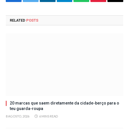
Facebook
Twitter
LinkedIn
Telegram
WhatsApp
Pinterest
Email
RELATED
POSTS
20 marcas que saem diretamente da cidade-berço para o
teu guarda-roupa
8 AGOSTO, 2026
6 MINS READ