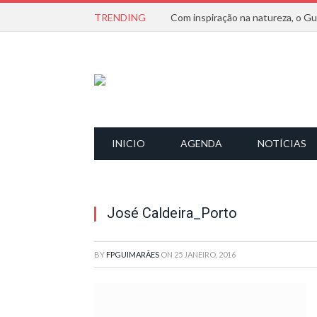
TRENDING
INICIO
AGENDA
NOTÍCIAS
José Caldeira_Porto
BY
FPGUIMARÃES
ON
25 JANEIRO, 2016