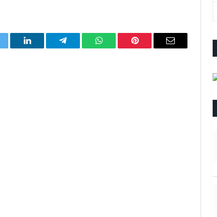
itter
LinkedIn
Telegram
WhatsApp
Pinterest
Email