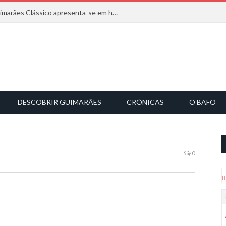
Com inspiração na natureza, o Guimarães Clássico apresenta-se em harmonia musical
DESCOBRIR GUIMARÃES
CRÓNICAS
O BAFO
0