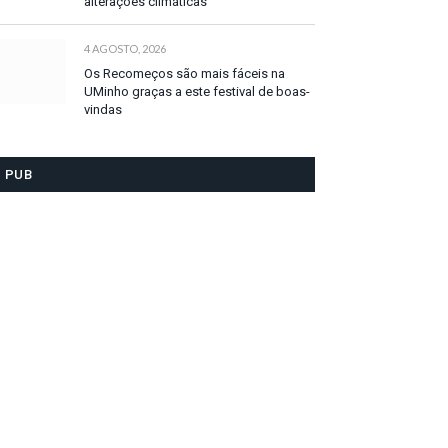
alterações climáticas
4 AGOSTO, 2026
Os Recomeços são mais fáceis na
UMinho graças a este festival de boas-
vindas
PUB