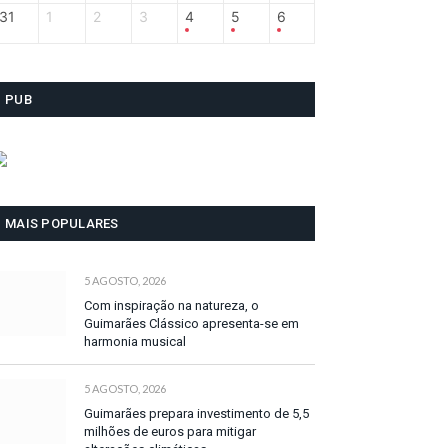
31
1
2
3
4
5
6
PUB
MAIS POPULARES
5 AGOSTO, 2026
Com inspiração na natureza, o
Guimarães Clássico apresenta-se em
harmonia musical
5 AGOSTO, 2026
Guimarães prepara investimento de 5,5
milhões de euros para mitigar