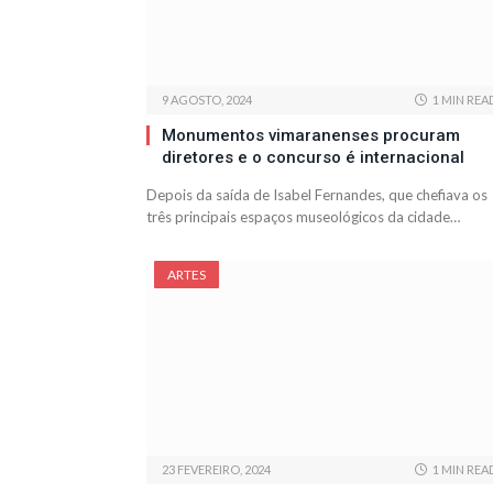
9 AGOSTO, 2024
1 MIN REA
Monumentos vimaranenses procuram
diretores e o concurso é internacional
Depois da saída de Isabel Fernandes, que chefiava os
três principais espaços museológicos da cidade…
ARTES
23 FEVEREIRO, 2024
1 MIN REA