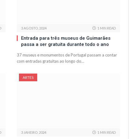
D
3 AGOSTO, 2024
1 MIN READ
Entrada para três museus de Guimarães
passa a ser gratuita durante todo o ano
37 museus e monumentos de Portugal passam a contar
com entradas gratuitas ao longo do…
ARTES
D
3 JANEIRO, 2024
1 MIN READ