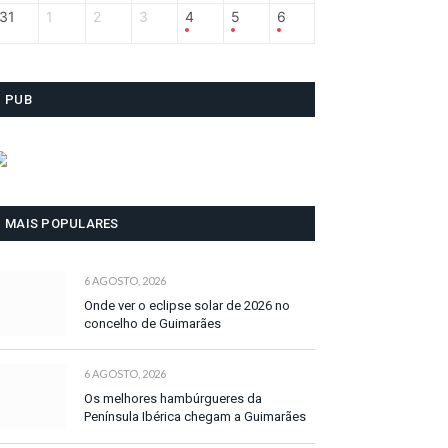
31
1
2
3
4
5
6
PUB
MAIS POPULARES
6 AGOSTO, 2026
Onde ver o eclipse solar de 2026 no
concelho de Guimarães
6 AGOSTO, 2026
Os melhores hambúrgueres da
Península Ibérica chegam a Guimarães