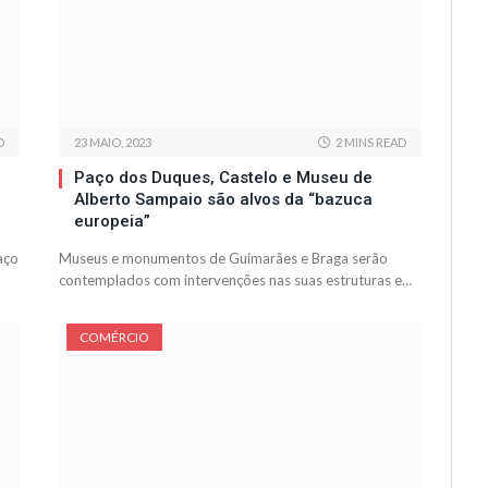
D
23 MAIO, 2023
2 MINS READ
Paço dos Duques, Castelo e Museu de
Alberto Sampaio são alvos da “bazuca
europeia”
aço
Museus e monumentos de Guimarães e Braga serão
contemplados com intervenções nas suas estruturas e…
COMÉRCIO