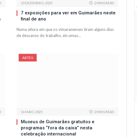
D
23 DEZEMBRO, 2025
2 MINS READ
7 exposições para ver em Guimarães neste
m
final de ano
Numa altura em que os vimaranenses tiram alguns dias
de descanso do trabalho, eis umas…
ARTES
D
16 MAIO, 2025
2 MINS READ
Museus de Guimarães gratuitos e
programas “fora da caixa” nesta
celebração internacional