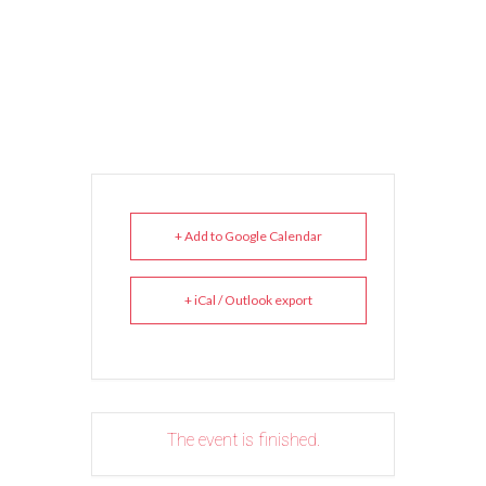
+ Add to Google Calendar
+ iCal / Outlook export
The event is finished.