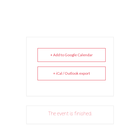
+ Add to Google Calendar
+ iCal / Outlook export
The event is finished.