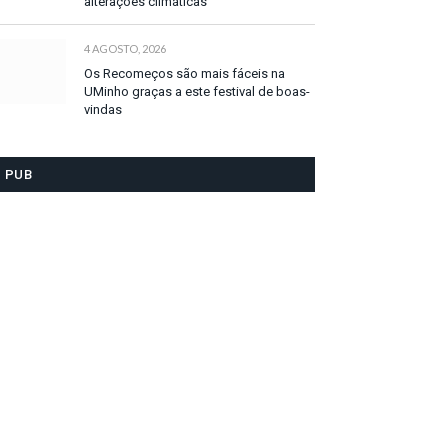
alterações climáticas
4 AGOSTO, 2026
Os Recomeços são mais fáceis na
UMinho graças a este festival de boas-
vindas
PUB