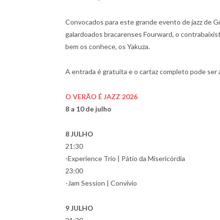
Convocados para este grande evento de jazz de Gu
galardoados bracarenses Fourward, o contrabaixis
bem os conhece, os Yakuza.
A entrada é gratuita e o cartaz completo pode se
O VERÃO É JAZZ 2026
8 a 10 de julho
8 JULHO
21:30
-Experience Trio | Pátio da Misericórdia
23:00
-Jam Session | Convívio
9 JULHO