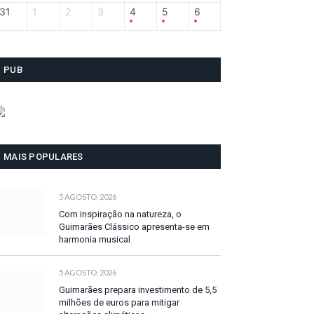
31
1
2
3
4
5
6
PUB
MAIS POPULARES
5 AGOSTO, 2026
Com inspiração na natureza, o
Guimarães Clássico apresenta-se em
harmonia musical
5 AGOSTO, 2026
Guimarães prepara investimento de 5,5
milhões de euros para mitigar