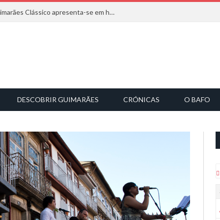
Com inspiração na natureza, o Guimarães Clássico apresenta-se em harmonia musical
DESCOBRIR GUIMARÃES
CRÓNICAS
O BAFO