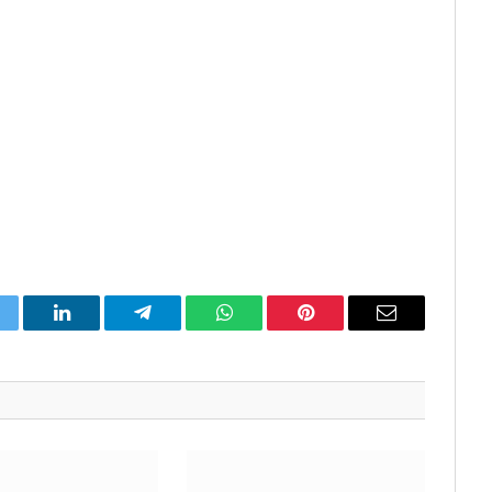
itter
LinkedIn
Telegram
WhatsApp
Pinterest
Email