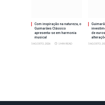
Com inspiração na natureza, o
Guimarã
Guimarães Clássico
investim
apresenta-se em harmonia
de euros
musical
alteraçõ
5 AGOSTO, 2026
1 MIN READ
5 AGOSTO, 20