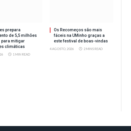
es prepara
Os Recomeços são mais
ento de 5,5 milhões
fáceis na UMinho graças a
 para mitigar
este festival de boas-vindas
es climáticas
4 AGOSTO, 2026
2 MINS READ
26
1 MIN READ