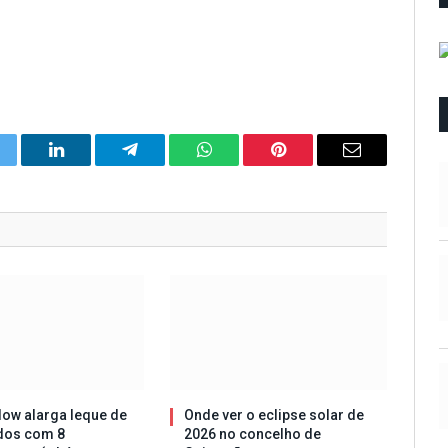
itter
LinkedIn
Telegram
WhatsApp
Pinterest
Email
ow alarga leque de
Onde ver o eclipse solar de
dos com 8
2026 no concelho de