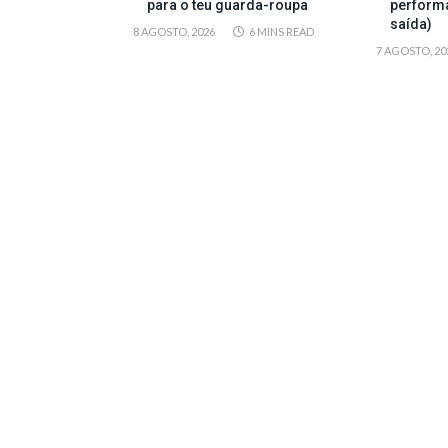
para o teu guarda-roupa
perform
saída)
8 AGOSTO, 2026
6 MINS READ
7 AGOSTO, 20