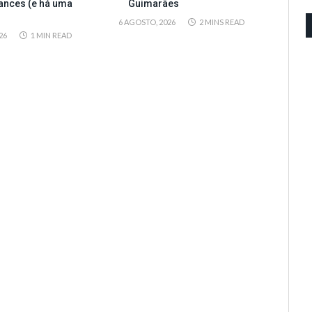
ances (e há uma
Guimarães
6 AGOSTO, 2026
2 MINS READ
26
1 MIN READ