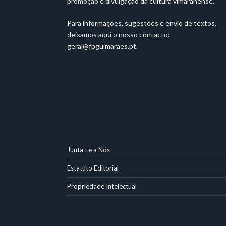
promoção e divulgação da cultura vimaranense.
Para informações, sugestões e envio de textos,
deixamos aqui o nosso contacto:
geral@fpguimaraes.pt
.
Junta-te a Nós
Estatuto Editorial
Propriedade Intelectual