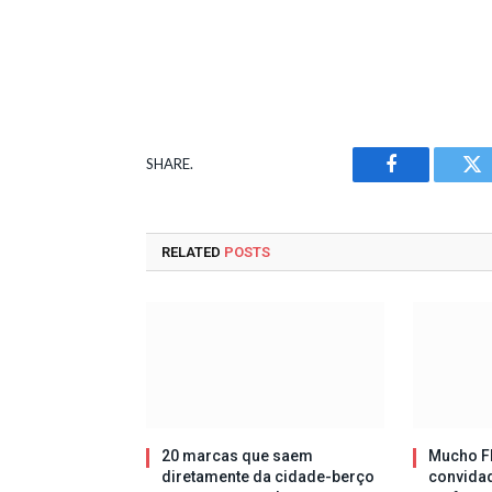
SHARE.
Facebook
Tw
RELATED
POSTS
20 marcas que saem
Mucho Fl
diretamente da cidade-berço
convida