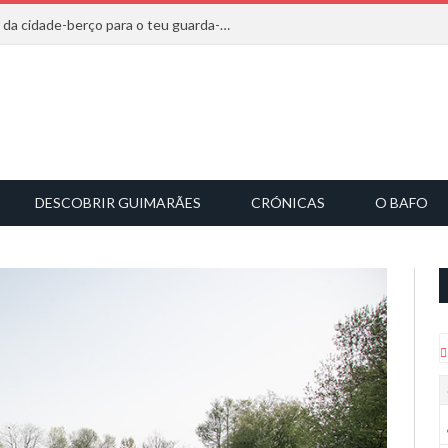
20 marcas que saem diretamente da cidade-berço para o teu guarda-roupa
DESCOBRIR GUIMARÃES
CRÓNICAS
O BAFO