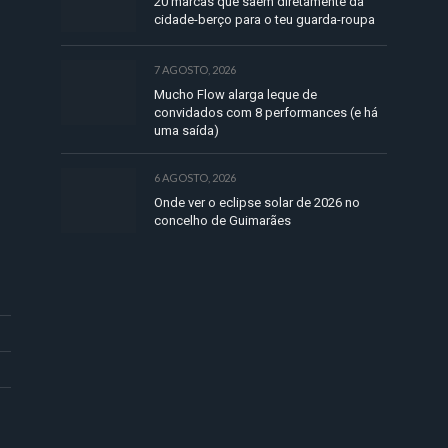
20 marcas que saem diretamente da
cidade-berço para o teu guarda-roupa
7 AGOSTO, 2026
Mucho Flow alarga leque de
convidados com 8 performances (e há
uma saída)
6 AGOSTO, 2026
Onde ver o eclipse solar de 2026 no
concelho de Guimarães