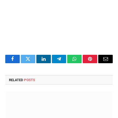
Facebook
Twitter
LinkedIn
Telegram
WhatsApp
Pinterest
Email
RELATED
POSTS