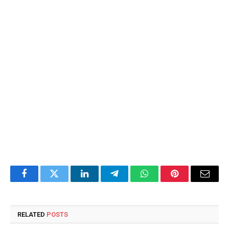
Facebook
Twitter
LinkedIn
Telegram
WhatsApp
Pinterest
Email
RELATED
POSTS