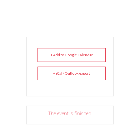
+ Add to Google Calendar
+ iCal / Outlook export
The event is finished.