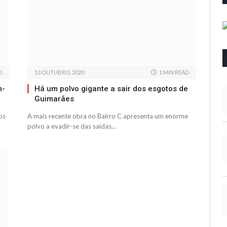
D
13 OUTUBRO, 2020
1 MIN READ
m-
Há um polvo gigante a sair dos esgotos de
Guimarães
os
A mais recente obra no Bairro C apresenta um enorme
polvo a evadir-se das saídas…