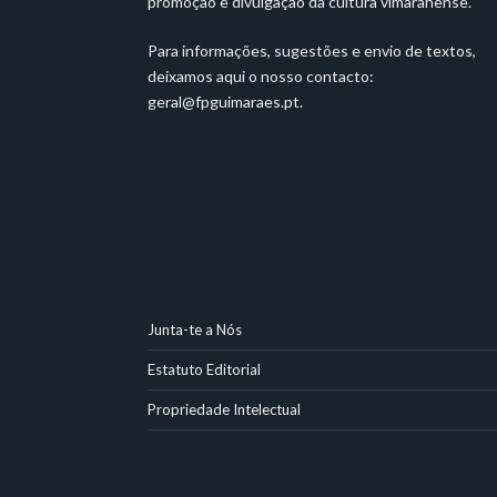
promoção e divulgação da cultura vimaranense.
Para informações, sugestões e envio de textos,
deixamos aqui o nosso contacto:
geral@fpguimaraes.pt
.
Junta-te a Nós
Estatuto Editorial
Propriedade Intelectual