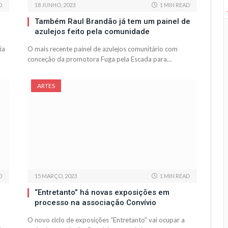
D
18 JUNHO, 2023
1 MIN READ
Também Raul Brandão já tem um painel de
azulejos feito pela comunidade
ia
O mais recente painel de azulejos comunitário com
conceção da promotora Fuga pela Escada para…
ARTES
D
15 MARÇO, 2023
1 MIN READ
“Entretanto” há novas exposições em
processo na associação Convívio
O novo ciclo de exposições “Entretanto” vai ocupar a