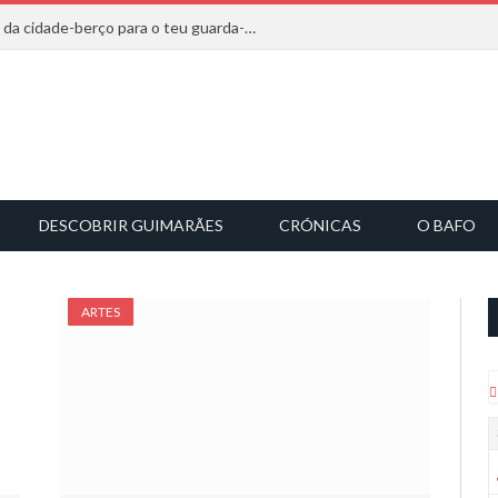
20 marcas que saem diretamente da cidade-berço para o teu guarda-roupa
DESCOBRIR GUIMARÃES
CRÓNICAS
O BAFO
ARTES