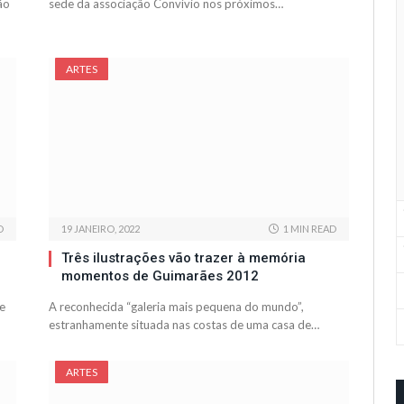
ão
sede da associação Convívio nos próximos…
ARTES
D
19 JANEIRO, 2022
1 MIN READ
Três ilustrações vão trazer à memória
momentos de Guimarães 2012
e
A reconhecida “galeria mais pequena do mundo”,
estranhamente situada nas costas de uma casa de…
ARTES