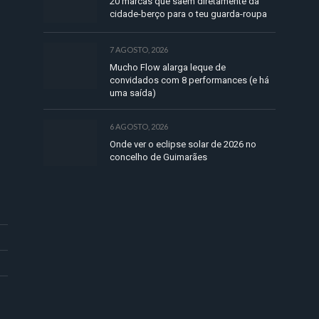
20 marcas que saem diretamente da
cidade-berço para o teu guarda-roupa
7 AGOSTO, 2026
Mucho Flow alarga leque de
convidados com 8 performances (e há
uma saída)
6 AGOSTO, 2026
Onde ver o eclipse solar de 2026 no
concelho de Guimarães