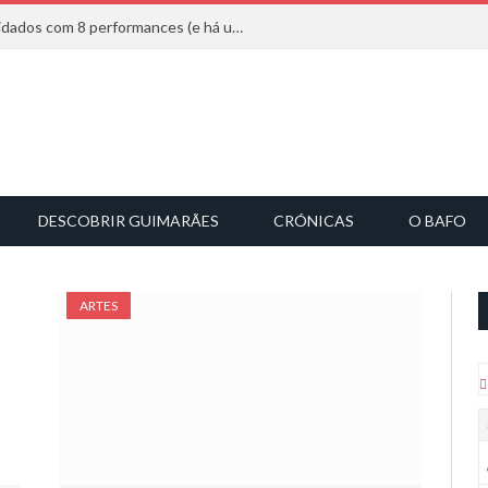
Mucho Flow alarga leque de convidados com 8 performances (e há uma saída)
DESCOBRIR GUIMARÃES
CRÓNICAS
O BAFO
ARTES