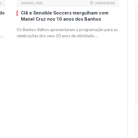
D
10 MAIO, 2021
2 MINS READ
do
Clã e Sensible Soccers mergulham com
Manel Cruz nos 10 anos dos Banhos
Os Banhos Velhos apresentaram a programação para as
r…
celebrações dos seus 10 anos de atividade.…