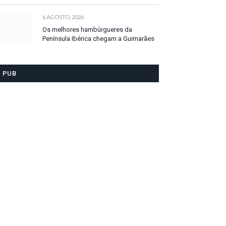
6 AGOSTO, 2026
Os melhores hambúrgueres da
Península Ibérica chegam a Guimarães
PUB