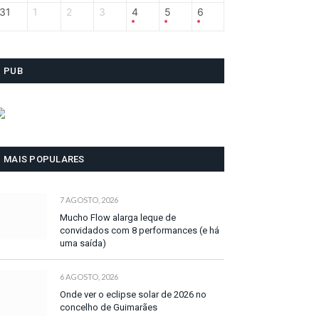
31
1
2
3
4
5
6
PUB
MAIS POPULARES
7 AGOSTO, 2026
Mucho Flow alarga leque de
convidados com 8 performances (e há
uma saída)
6 AGOSTO, 2026
Onde ver o eclipse solar de 2026 no
concelho de Guimarães