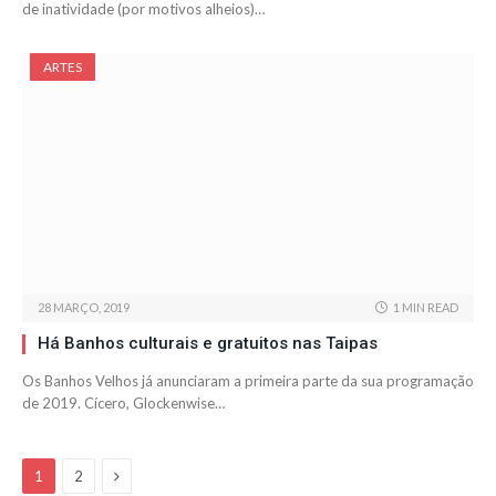
de inatividade (por motivos alheios)…
ARTES
28 MARÇO, 2019
1 MIN READ
Há Banhos culturais e gratuitos nas Taipas
Os Banhos Velhos já anunciaram a primeira parte da sua programação
de 2019. Cícero, Glockenwise…
Next
1
2