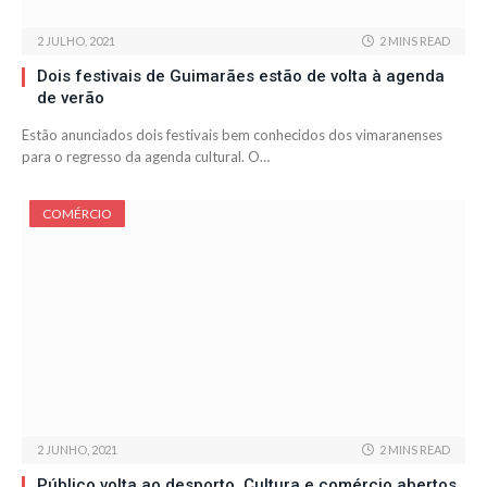
2 JULHO, 2021
2 MINS READ
Dois festivais de Guimarães estão de volta à agenda
de verão
Estão anunciados dois festivais bem conhecidos dos vimaranenses
para o regresso da agenda cultural. O…
COMÉRCIO
2 JUNHO, 2021
2 MINS READ
Público volta ao desporto. Cultura e comércio abertos