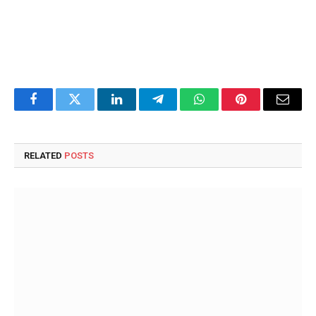
Facebook
Twitter
LinkedIn
Telegram
WhatsApp
Pinterest
Email
RELATED
POSTS