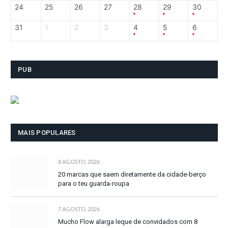
24
25
26
27
28
29
30
31
1
2
3
4
5
6
PUB
MAIS POPULARES
8 AGOSTO, 2026
20 marcas que saem diretamente da cidade-berço
para o teu guarda-roupa
7 AGOSTO, 2026
Mucho Flow alarga leque de convidados com 8