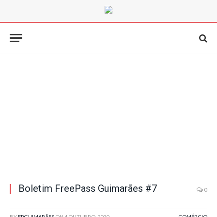
Boletim FreePass Guimarães #7
0
BY
FPGUIMARÃES
ON
4 OUTUBRO, 2020
COMÉRCIO