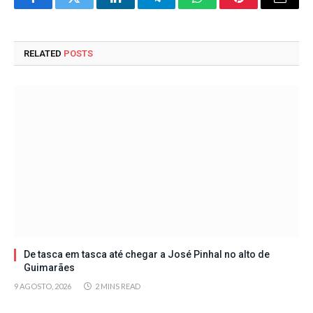
Facebook
Twitter
LinkedIn
Telegram
WhatsApp
Pinterest
Email
RELATED
POSTS
De tasca em tasca até chegar a José Pinhal no alto de
Guimarães
9 AGOSTO, 2026
2 MINS READ