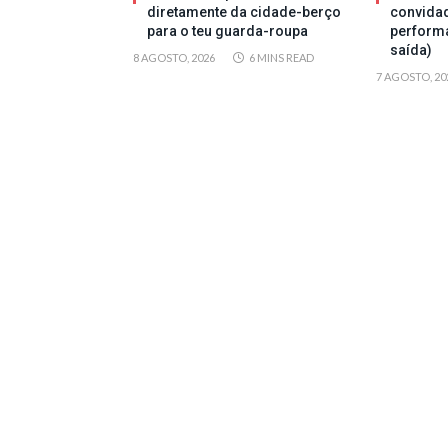
diretamente da cidade-berço
convida
para o teu guarda-roupa
perform
saída)
8 AGOSTO, 2026
6 MINS READ
7 AGOSTO, 20