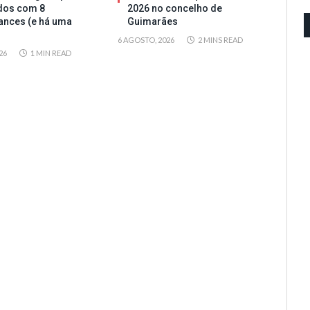
dos com 8
2026 no concelho de
ances (e há uma
Guimarães
6 AGOSTO, 2026
2 MINS READ
26
1 MIN READ