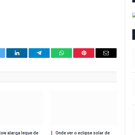
itter
LinkedIn
Telegram
WhatsApp
Pinterest
Email
ow alarga leque de
Onde ver o eclipse solar de