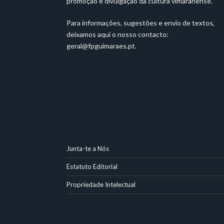
promoção e divulgação da cultura vimaranense.
Para informações, sugestões e envio de textos,
deixamos aqui o nosso contacto:
geral@fpguimaraes.pt
.
Junta-te a Nós
Estatuto Editorial
Propriedade Intelectual