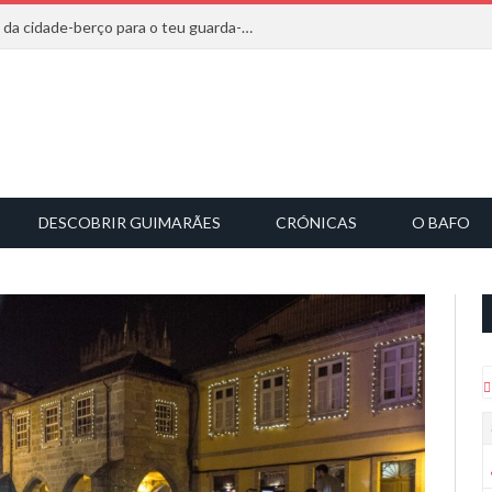
20 marcas que saem diretamente da cidade-berço para o teu guarda-roupa
DESCOBRIR GUIMARÃES
CRÓNICAS
O BAFO