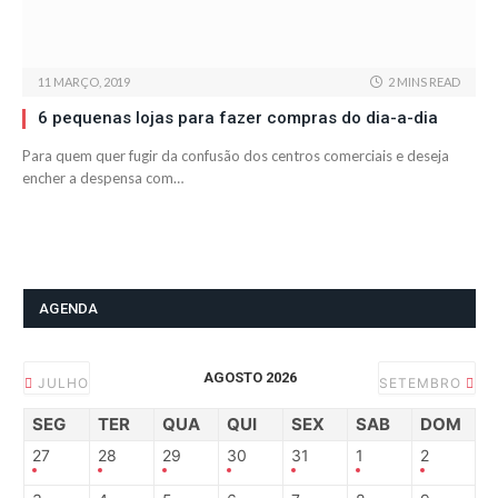
11 MARÇO, 2019
2 MINS READ
6 pequenas lojas para fazer compras do dia-a-dia
Para quem quer fugir da confusão dos centros comerciais e deseja
encher a despensa com…
AGENDA
AGOSTO 2026
JULHO
SETEMBRO
SEG
TER
QUA
QUI
SEX
SAB
DOM
27
28
29
30
31
1
2