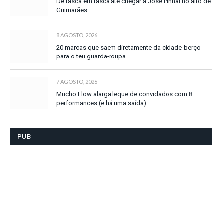
De tasca em tasca até chegar a José Pinhal no alto de
Guimarães
8 AGOSTO, 2026
20 marcas que saem diretamente da cidade-berço
para o teu guarda-roupa
7 AGOSTO, 2026
Mucho Flow alarga leque de convidados com 8
performances (e há uma saída)
PUB