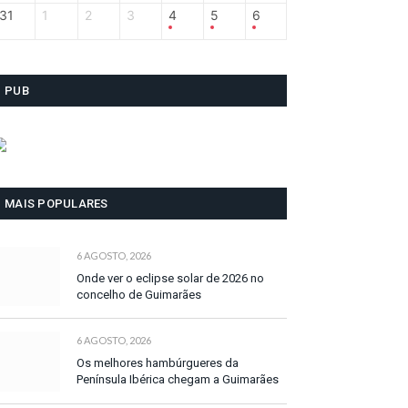
31
1
2
3
4
5
6
PUB
MAIS POPULARES
6 AGOSTO, 2026
Onde ver o eclipse solar de 2026 no
concelho de Guimarães
6 AGOSTO, 2026
Os melhores hambúrgueres da
Península Ibérica chegam a Guimarães