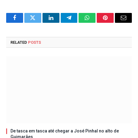
Facebook
Twitter
LinkedIn
Telegram
WhatsApp
Pinterest
Email
RELATED
POSTS
De tasca em tasca até chegar a José Pinhal no alto de
Guimarães