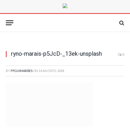
ryno-marais-p5JcD-_13ek-unsplash
0
BY
FPGUIMARÃES
ON
14 AGOSTO, 2024