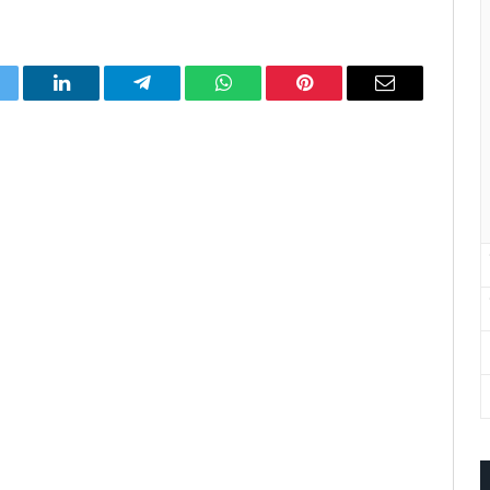
itter
LinkedIn
Telegram
WhatsApp
Pinterest
Email