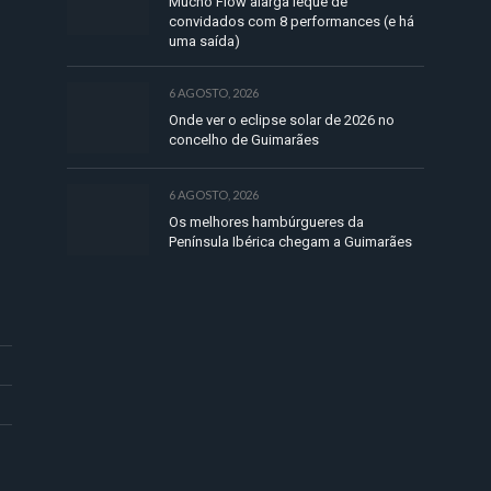
Mucho Flow alarga leque de
convidados com 8 performances (e há
uma saída)
6 AGOSTO, 2026
Onde ver o eclipse solar de 2026 no
concelho de Guimarães
6 AGOSTO, 2026
Os melhores hambúrgueres da
Península Ibérica chegam a Guimarães