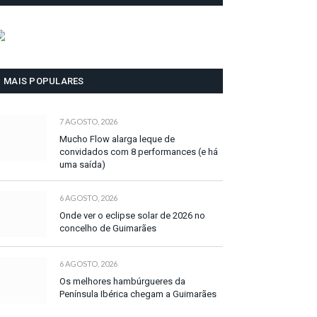
MAIS POPULARES
7 AGOSTO, 2026
Mucho Flow alarga leque de
convidados com 8 performances (e há
uma saída)
6 AGOSTO, 2026
Onde ver o eclipse solar de 2026 no
concelho de Guimarães
6 AGOSTO, 2026
Os melhores hambúrgueres da
Península Ibérica chegam a Guimarães