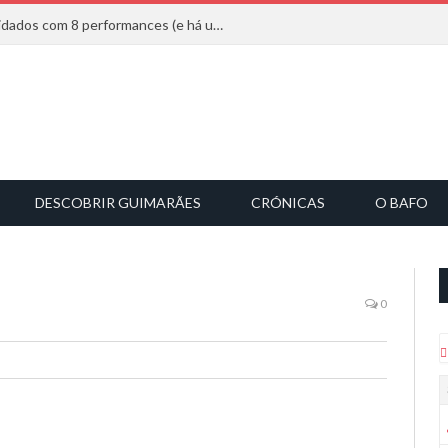
Mucho Flow alarga leque de convidados com 8 performances (e há uma saída)
DESCOBRIR GUIMARÃES
CRÓNICAS
O BAFO
0