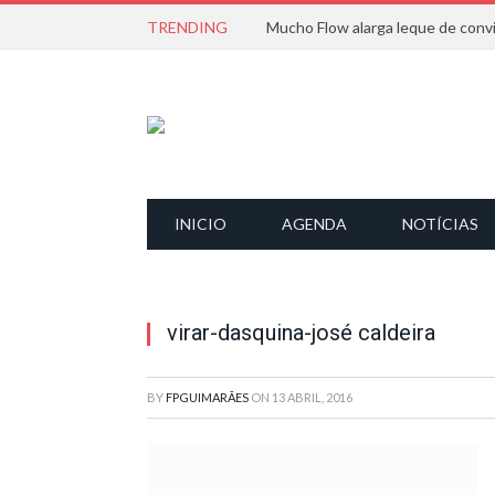
TRENDING
INICIO
AGENDA
NOTÍCIAS
virar-dasquina-josé caldeira
BY
FPGUIMARÃES
ON
13 ABRIL, 2016