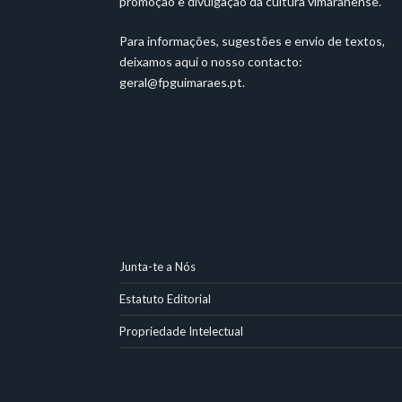
promoção e divulgação da cultura vimaranense.
Para informações, sugestões e envio de textos,
deixamos aqui o nosso contacto:
geral@fpguimaraes.pt
.
Junta-te a Nós
Estatuto Editorial
Propriedade Intelectual