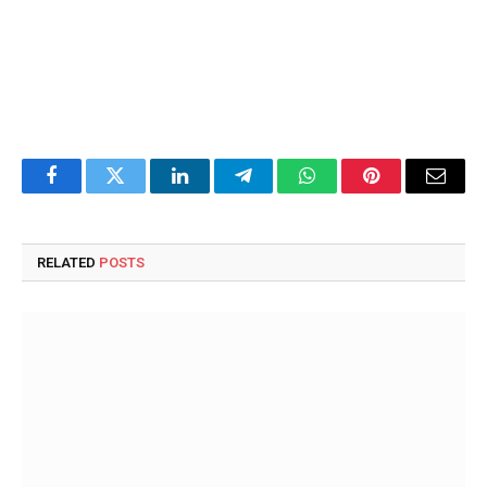
Facebook
Twitter
LinkedIn
Telegram
WhatsApp
Pinterest
Email
RELATED
POSTS