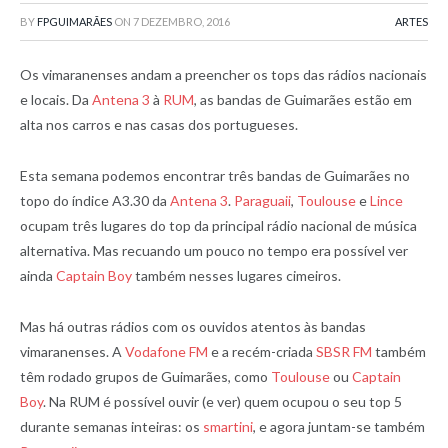
BY
FPGUIMARÃES
ON
7 DEZEMBRO, 2016
ARTES
Os vimaranenses andam a preencher os tops das rádios nacionais
e locais. Da
Antena 3
à
RUM
, as bandas de Guimarães estão em
alta nos carros e nas casas dos portugueses.
Esta semana podemos encontrar três bandas de Guimarães no
topo do índice A3.30 da
Antena 3
.
Paraguaii
,
Toulouse
e
Lince
ocupam três lugares do top da principal rádio nacional de música
alternativa. Mas recuando um pouco no tempo era possível ver
ainda
Captain Boy
também nesses lugares cimeiros.
Mas há outras rádios com os ouvidos atentos às bandas
vimaranenses. A
Vodafone FM
e a recém-criada
SBSR FM
também
têm rodado grupos de Guimarães, como
Toulouse
ou
Captain
Boy
. Na RUM é possível ouvir (e ver) quem ocupou o seu top 5
durante semanas inteiras: os
smartini
, e agora juntam-se também