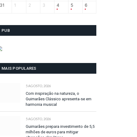
31
1
2
3
4
5
6
PUB
MAIS POPULARES
5 AGOSTO, 2026
Com inspiração na natureza, o
Guimarães Clássico apresenta-se em
harmonia musical
5 AGOSTO, 2026
Guimarães prepara investimento de 5,5
milhões de euros para mitigar