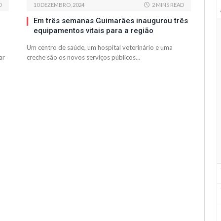
D
10 DEZEMBRO, 2024
2 MINS READ
Em três semanas Guimarães inaugurou três
equipamentos vitais para a região
Um centro de saúde, um hospital veterinário e uma
ar
creche são os novos serviços públicos…