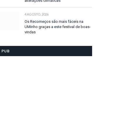
alterações climáticas
4 AGOSTO, 2026
Os Recomeços são mais fáceis na
UMinho graças a este festival de boas-
vindas
PUB