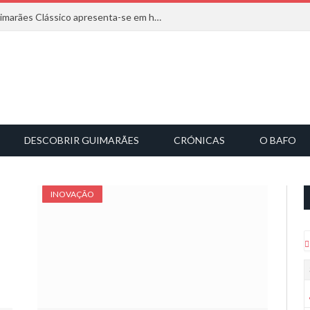
Com inspiração na natureza, o Guimarães Clássico apresenta-se em harmonia musical
DESCOBRIR GUIMARÃES
CRÓNICAS
O BAFO
INOVAÇÃO