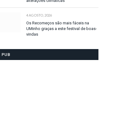
alterações climáticas
4 AGOSTO, 2026
Os Recomeços são mais fáceis na
UMinho graças a este festival de boas-
vindas
PUB