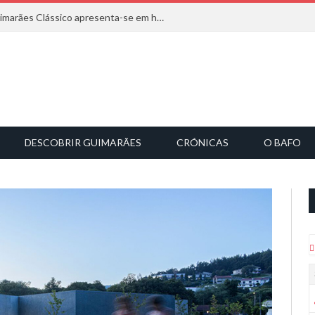
Com inspiração na natureza, o Guimarães Clássico apresenta-se em harmonia musical
DESCOBRIR GUIMARÃES
CRÓNICAS
O BAFO