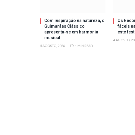
Com inspiração na natureza, o
Os Reco
Guimarães Clássico
fáceis n
apresenta-se em harmonia
este fes
musical
4 AGOSTO, 20
5 AGOSTO, 2026
1 MIN READ