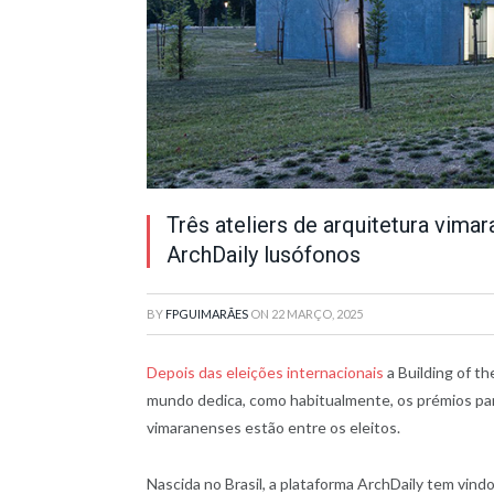
Três ateliers de arquitetura vim
ArchDaily lusófonos
BY
FPGUIMARÃES
ON
22 MARÇO, 2025
Depois das eleições internacionais
a Building of th
mundo dedica, como habitualmente, os prémios para
vimaranenses estão entre os eleitos.
Nascida no Brasil, a plataforma ArchDaily tem vind