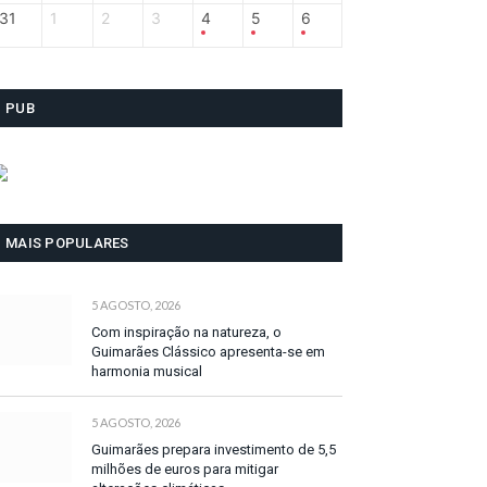
31
1
2
3
4
5
6
PUB
MAIS POPULARES
5 AGOSTO, 2026
Com inspiração na natureza, o
Guimarães Clássico apresenta-se em
harmonia musical
5 AGOSTO, 2026
Guimarães prepara investimento de 5,5
milhões de euros para mitigar