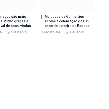
meços são mais
Multiusos de Guimarães
a UMinho graças a
acolhe a celebração dos 15
tival de boas-vindas
anos de carreira de Badoxa
26
2 MINS READ
3 AGOSTO, 2026
1 MIN READ