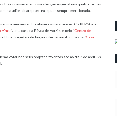
itas obras que merecem uma atenção especial nos quatro cantos
com estúdios de arquitetura, quase sempre mencionada.
s em Guimarães e dois ateliers vimaranenses. Os REM’A e a
io A’mar
“, uma casa na Póvoa de Varzim, e pelo “
Centro de
á a Hous3 repete a distinção internacional com a sua “
Casa
rão votar nos seus projetos favoritos até ao dia 2 de abril. As
l.