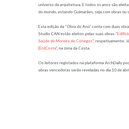
universo da arquitetura. E todos os anos são ele
do mundo, estando Guimarães, seja com obras ou 
Esta edição da “Obra do Ano” conta com duas obra
Studio CAN estão eleitos pelas suas obras “
Edifíc
Saúde de Moreira de Cónegos
“, respetivamente. J
[En]Costa
“, na zona da Costa.
Os leitores registados na plataforma ArchDaily pode
obras vencedoras serão reveladas no dia 10 de abri