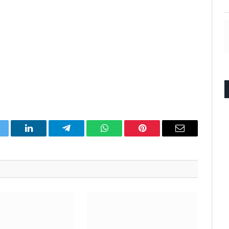
itter
LinkedIn
Telegram
WhatsApp
Pinterest
Email