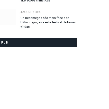
alterações climáticas
4 AGOSTO, 2026
Os Recomeços são mais fáceis na
UMinho graças a este festival de boas-
vindas
PUB