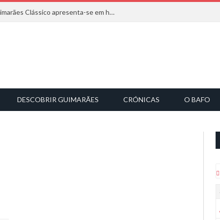
Com inspiração na natureza, o Guimarães Clássico apresenta-se em harmonia musical
DESCOBRIR GUIMARÃES
CRÓNICAS
O BAFO