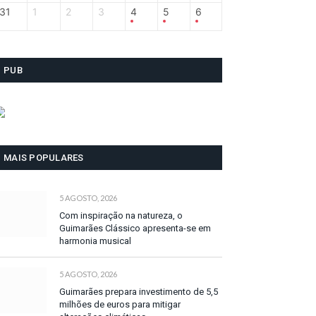
31
1
2
3
4
5
6
PUB
MAIS POPULARES
5 AGOSTO, 2026
Com inspiração na natureza, o
Guimarães Clássico apresenta-se em
harmonia musical
5 AGOSTO, 2026
Guimarães prepara investimento de 5,5
milhões de euros para mitigar