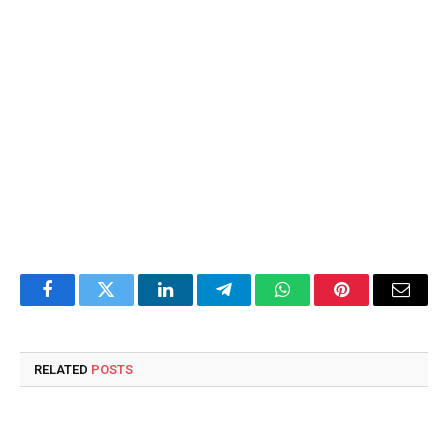
Facebook
Twitter
LinkedIn
Telegram
WhatsApp
Pinterest
Email
RELATED
POSTS