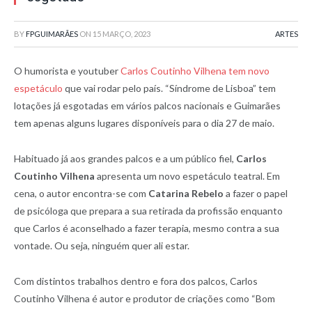
BY
FPGUIMARÃES
ON
15 MARÇO, 2023
ARTES
O humorista e youtuber
Carlos Coutinho Vilhena tem novo
espetáculo
que vai rodar pelo país. “Síndrome de Lisboa” tem
lotações já esgotadas em vários palcos nacionais e Guimarães
tem apenas alguns lugares disponíveis para o dia 27 de maio.
Habituado já aos grandes palcos e a um público fiel,
Carlos
Coutinho Vilhena
apresenta um novo espetáculo teatral. Em
cena, o autor encontra-se com
Catarina Rebelo
a fazer o papel
de psicóloga que prepara a sua retirada da profissão enquanto
que Carlos é aconselhado a fazer terapia, mesmo contra a sua
vontade. Ou seja, ninguém quer ali estar.
Com distintos trabalhos dentro e fora dos palcos, Carlos
Coutinho Vilhena é autor e produtor de criações como “Bom