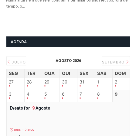
Numa altura em que se encontram a terminar os anos letivos, fora de
tempo, o…
AGENDA
AGOSTO 2026
JULHO
SETEMBRO
SEG
TER
QUA
QUI
SEX
SAB
DOM
27
28
29
30
31
1
2
3
4
5
6
7
8
9
Events for
9
Agosto
0:00 - 23:55