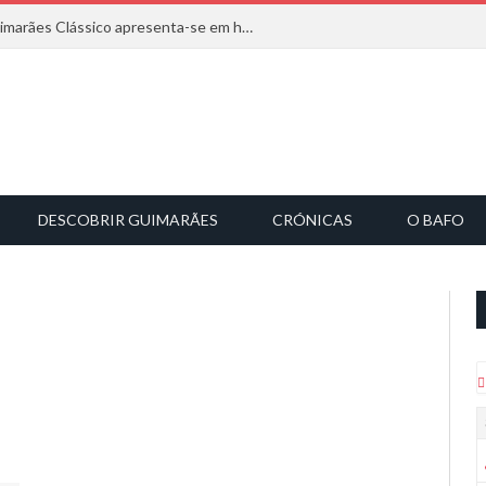
Com inspiração na natureza, o Guimarães Clássico apresenta-se em harmonia musical
DESCOBRIR GUIMARÃES
CRÓNICAS
O BAFO