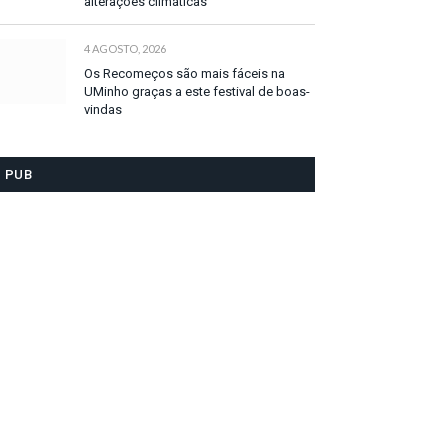
alterações climáticas
4 AGOSTO, 2026
Os Recomeços são mais fáceis na
UMinho graças a este festival de boas-
vindas
PUB