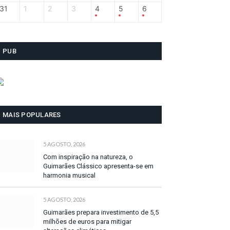
31
1
2
3
4
5
6
PUB
MAIS POPULARES
5 AGOSTO, 2026
Com inspiração na natureza, o
Guimarães Clássico apresenta-se em
harmonia musical
5 AGOSTO, 2026
Guimarães prepara investimento de 5,5
milhões de euros para mitigar